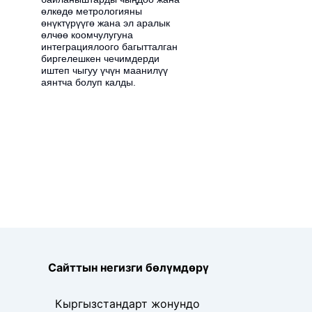
өлкөдө метрологияны
өнүктүрүүгө жана эл аралык
өлчөө коомчулугуна
интеграциялоого багытталган
биргелешкен чечимдерди
иштеп чыгуу үчүн маанилүү
аянтча болуп калды.
Сайттын негизги бөлүмдөрү
Кыргызстандарт жонундо