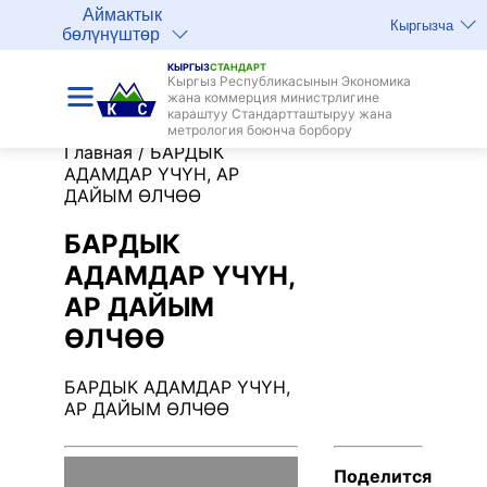
Аймактык
Кыргызча
бөлүнүштөр
КЫРГЫЗ
СТАНДАРТ
Кыргыз Республикасынын Экономика
жана коммерция министрлигине
караштуу Стандартташтыруу жана
метрология боюнча борбору
Главная
/
БАРДЫК
АДАМДАР ҮЧҮН, АР
ДАЙЫМ ӨЛЧӨӨ
БАРДЫК
АДАМДАР ҮЧҮН,
АР ДАЙЫМ
ӨЛЧӨӨ
БАРДЫК АДАМДАР ҮЧҮН,
АР ДАЙЫМ ӨЛЧӨӨ
Поделится