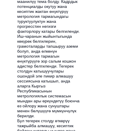
маанилүү тема болду. Кадрдык
потенциалды окутуу жана
кесиптик жактан өнүктүрүү
метрология тармагындагы
туруктуулуктун жана
прогресстин негизги
факторлору катары белгиленди.
Иш-чаранын жыйынтыгында
көкүрөк белгилерин,
грамоталарды тапшыруу аземи
болуп, анда өлкөнүн
метрология тармагын
өнүктүрүүгө зор салым кошкон
адистер белгиленди. Тегерек
столдун катышуучулары
ошондой эле пикир алмашуу
сессиясына катышып, анда
аларга Кыргыз
Республикасынын
метрологиялык системасын
мындан ары өркүндөтүү боюнча
өз ойлору жана сунуштары
менен бөлүшүүгө мүмкүнчүлүк
берилди.
Бул тегерек столду өткөрүү
тажрыйба алмашуу, кесиптик
байланыштарды чыңдоо жана