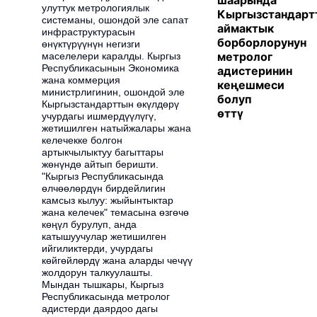
шаарында
улуттук метрологиялык
Кыргызстандарт
системаны, ошондой эле сапат
аймактык
инфраструктурасын
борборлорунун
өнүктүрүүнүн негизги
метролог
маселелери каралды. Кыргыз
Республикасынын Экономика
адистеринин
жана коммерция
кеңешмеси
министрлигинин, ошондой эле
болуп
Кыргызстандарттын өкүлдөрү
өттү
учурдагы ишмердүүлүгү,
жетишилген натыйжалары жана
келечекке болгон
артыкчылыктуу багыттары
жөнүндө айтып беришти.
"Кыргыз Республикасында
өлчөөлөрдүн бирдейлигин
камсыз кылуу: жыйынтыктар
жана келечек" темасына өзгөчө
көңүл бурулуп, анда
катышуучулар жетишилген
ийгиликтерди, учурдагы
көйгөйлөрдү жана аларды чечүү
жолдорун талкуулашты.
Мындан тышкары, Кыргыз
Республикасында метролог
адистерди даярдоо дагы