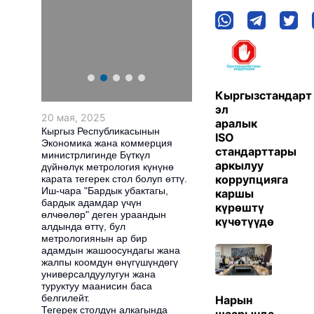
Кыргызстандарт
эл
20 мая, 2025
аралык
Кыргыз Республикасынын
ISO
Экономика жана коммерция
стандарттары
министрлигинде Бүткүл
аркылуу
дүйнөлүк метрология күнүнө
коррупцияга
карата тегерек стол болуп өттү.
Иш-чара "Бардык убактагы,
каршы
бардык адамдар үчүн
күрөштү
өлчөөлөр" деген ураандын
күчөтүүдө
алдында өттү, бул
метрологиянын ар бир
адамдын жашоосундагы жана
жалпы коомдун өнүгүшүндөгү
универсалдуулугун жана
туруктуу маанисин баса
белгилейт.
Нарын
Тегерек столдун алкагында