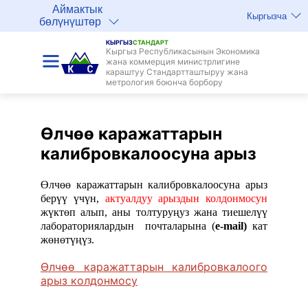
Аймактык
Кыргызча
бөлүнүштөр
КЫРГЫЗ
СТАНДАРТ
Кыргыз Республикасынын Экономика
жана коммерция министрлигине
караштуу Стандартташтыруу жана
метрология боюнча борбору
Өлчөө каражаттарын
калибровкалоосуна арыз
Өлчөө каражаттарын калибровкалоосуна арыз
берүү үчүн,
актуалдуу арыздын колдонмосун
жүктөп алып, аны толтуруңуз жана тиешелүү
лабораториялардын
почталарына (
e
-
mail
)
кат
жөнөтүңүз.
Өлчөө каражаттарын калибровкалоого
арыз колдонмосу