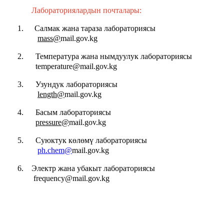
Лабораториялардын почталары:
1.
Салмак жана тараза лабораториясы
mass@
mail.gov.kg
2.
Температура жана нымдуулук лабораториясы
temperature@
mail.gov.kg
3.
Узундук лабораториясы
length@
mail.gov.kg
4.
Басым лабораториясы
pressure@
mail.gov.kg
5.
Суюктук көлөмү лабораториясы
ph.chem@
mail.gov.kg
6. Электр жана убакыт лабораториясы
frequency@
mail.gov.kg