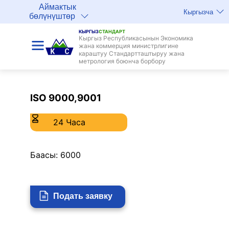
Аймактык
Кыргызча
бөлүнүштөр
КЫРГЫЗ
СТАНДАРТ
Кыргыз Республикасынын Экономика
жана коммерция министрлигине
караштуу Стандартташтыруу жана
метрология боюнча борбору
ISO 9000,9001
24
Часа
Баасы: 6000
Подать заявку