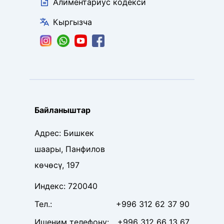
Алиментариус кодекси
Кыргызча
Байланыштар
Адрес
:
Бишкек
шаары, Панфилов
көчөсү, 197
Индекс
:
720040
Тел
.:
+996 312 62 37 90
Ишеним телефону
:
+996 312 66 13 67