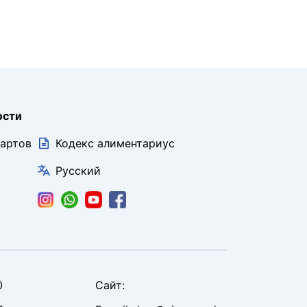
ости
дартов
Кодекс алиментариус
Русский
0
Сайт
: