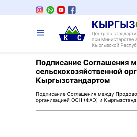
КЫРГЫЗ
Центр по стандарти
при Министерстве 
Главная
/
Подписание Соглашения между
Кыргызской Респуб
организацией ООН (ФАО) и Кыргызстан
Подписание Соглашения м
сельскохозяйственной ор
Кыргызстандартом
Подписание Соглашения между Продово
организацией ООН (ФАО) и Кыргызстан