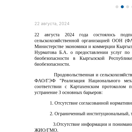
22 августа, 2024
22 августа 2024 года состоялось подп
сельскохозяйственной организацией ООН (Ф
Министерстве экономики и коммерции Кыргызс
Нурматова Б.А. о предоставлении услуг по
биобезопасности в Кыргызской Республик
биобезопасности.
Продовольственная и сельскохозяйственн
ФАО/ГЭФ "Реализация Национального меха
соответствии с Картахенским протоколом 
устранение 3 основных барьеров:
1. Отсутствие согласованной нормативно-
2. Ограниченный институциональный, тех
3.Отсутствие информации и понимания эк
ЖИО/ГМО.