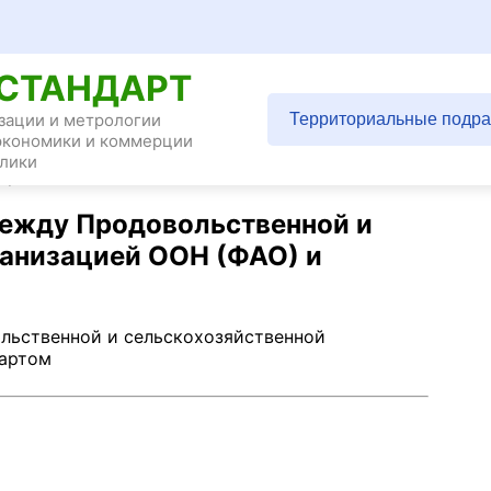
СТАНДАРТ
зации и метрологии
Территориальные подра
экономики и коммерции
 Продовольственной и сельскохозяйственной
лики
дартом
ежду Продовольственной и
ганизацией ООН (ФАО) и
льственной и сельскохозяйственной
дартом