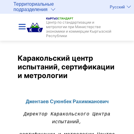
Территориальные
Русский
подразделения
КЫРГЫЗ
СТАНДАРТ
Центр по стандартизации и
метрологии при Министерстве
экономики и коммерции Кыргызской
Республики
Каракольский центр
испытаний, сертификации
и метрологии
Джентаев Суюнбек Рахимжанович
Директор Каракольского Центра
испытаний,